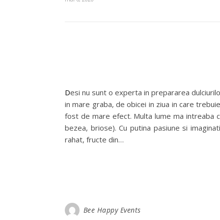
Desi nu sunt o experta in prepararea dulciurilor, atunci cand am sedinte foto de table design, imi place sa am tot timpul si dulciuri in decor! Le fac intotdeauna
in mare graba, de obicei in ziua in care trebu
fost de mare efect. Multa lume ma intreaba car
bezea, briose). Cu putina pasiune si imaginat
rahat, fructe din…
Bee Happy Events