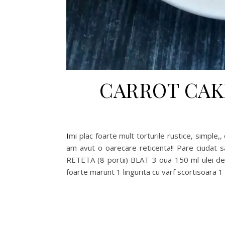
CARROT CAKE 
Imi plac foarte mult torturile rustice, simple,, care nu arata spectaculos, dar care impresioneaza prin gust. Cand am mancat prima oara din tortul cu morcovi
am avut o oarecare reticenta!! Pare ciudat sa
RETETA (8 portii) BLAT 3 oua 150 ml ulei de
foarte marunt 1 lingurita cu varf scortisoara 