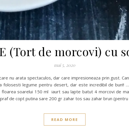
(Tort de morcovi) cu s
mai 5, 2020
 folosesti legume pentru desert, dar este incredibil de bun!! …ia
 floarea soarelui 150 ml iaurt sau lapte batut 4 morcovi de m
1 praf de copt putina sare 200 gr zahar tos sau zahar brun (pentru
READ MORE