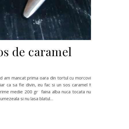
os de caramel
r ca sa fie divin, eu fac si un sos caramel !!
arime medie 200 gr faina alba nuca tocata nu
 umezeala si nu lasa blatul…