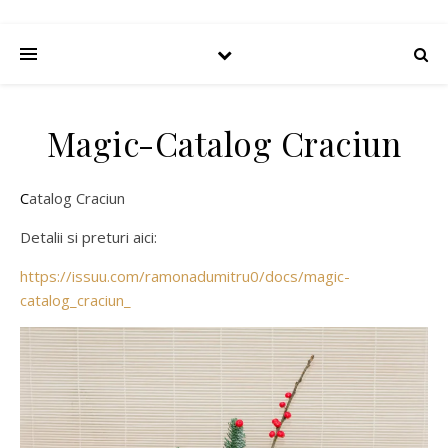
Magic-Catalog Craciun
Catalog Craciun
Detalii si preturi aici:
https://issuu.com/ramonadumitru0/docs/magic-
catalog_craciun_